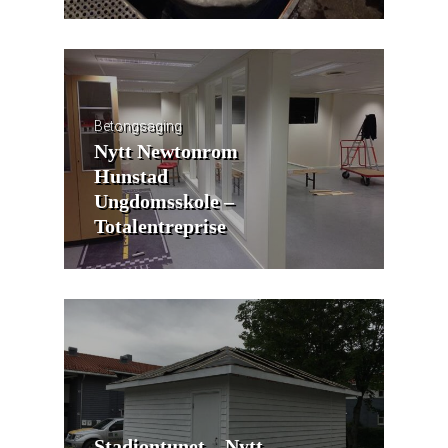
Betongsaging
Nytt Newtonrom
Hunstad
Ungdomsskole –
Totalentreprise
Stadiontunet – Nytt