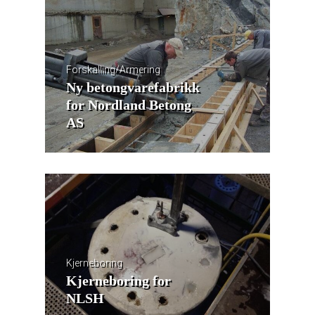
Forskalling/Armering
Ny betongvarefabrikk
for Nordland Betong
AS
Kjerneboring
Kjerneboring for
NLSH