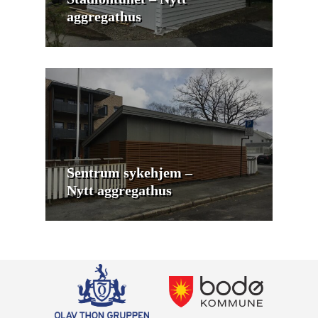
aggregathus
Sentrum sykehjem –
Nytt aggregathus