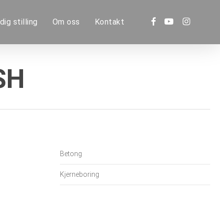
facebook
youtube
instagram
dig stilling
Om oss
Kontakt
SH
Betong
Kjerneboring