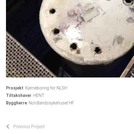
Prosjekt
: Kjerneboring for NLSH
Tiltakshaver
: HENT
Byggherre
: Nordlandssykehuset HF
Previous Project