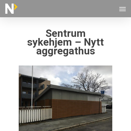
Skip
Men
to
main
content
Sentrum
sykehjem – Nytt
aggregathus